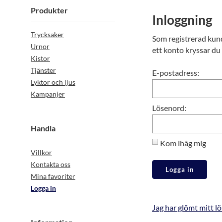
Produkter
Inloggning
Trycksaker
Som registrerad kund 
Urnor
ett konto kryssar du 
Kistor
Tjänster
E-postadress:
Lyktor och ljus
Kampanjer
Lösenord:
Handla
Kom ihåg mig
Villkor
Kontakta oss
Logga in
Mina favoriter
Logga in
Jag har glömt mitt l