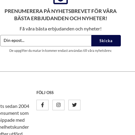
PRENUMERERA PÅ NYHETSBREVET FÖR VÅRA
BÄSTA ERBJUDANDEN OCH NYHETER!
Få våra bästa erbjudanden och nyheter!
Skicka
De uppgifter du matar in kommer endast användas till våra nyhetsbrev.
FÖLJ OSS
nits sedan 2004
tkonsument som
knippade med
n helhetskunder
efter utförd