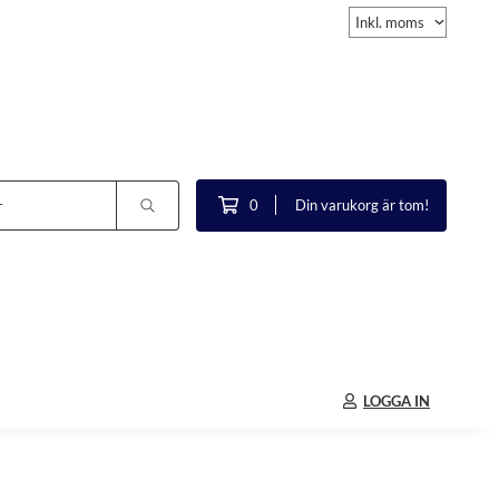
0
Din varukorg är tom!
LOGGA IN