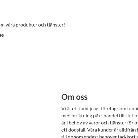
 om våra produkter och tjänster!
se
Om oss
Vi är ett familjeägt företag som fun
med inriktning på e-handel till slu
är i behov av varor och tjänster för
ett dödsfall. Våra kunder är alltifrå
till de som endast behöver tackkort 