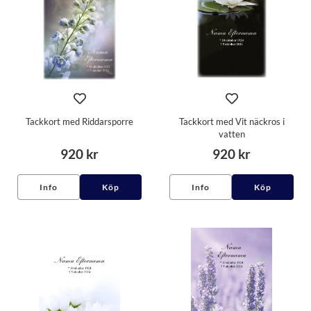
Tackkort med Riddarsporre
Tackkort med Vit näckros i
vatten
920 kr
920 kr
Info
Köp
Info
Köp