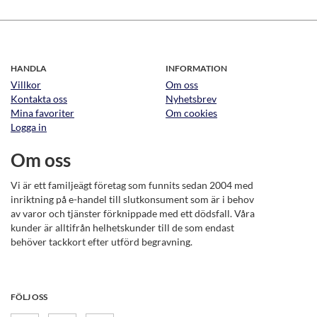
HANDLA
INFORMATION
Villkor
Om oss
Kontakta oss
Nyhetsbrev
Mina favoriter
Om cookies
Logga in
Om oss
Vi är ett familjeägt företag som funnits sedan 2004 med
inriktning på e-handel till slutkonsument som är i behov
av varor och tjänster förknippade med ett dödsfall. Våra
kunder är alltifrån helhetskunder till de som endast
behöver tackkort efter utförd begravning.
FÖLJ OSS