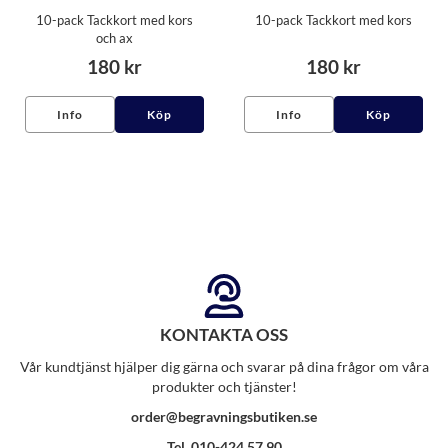
10-pack Tackkort med kors
10-pack Tackkort med kors
och ax
180 kr
180 kr
Info
Köp
Info
Köp
KONTAKTA OSS
Vår kundtjänst hjälper dig gärna och svarar på dina frågor om våra
produkter och tjänster!
order@begravningsbutiken.se
Tel. 010-424 57 90