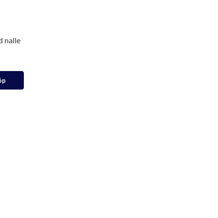
 nalle
öp