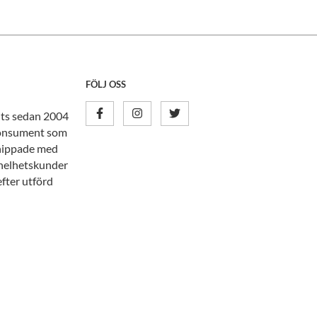
FÖLJ OSS
nits sedan 2004
tkonsument som
knippade med
n helhetskunder
efter utförd