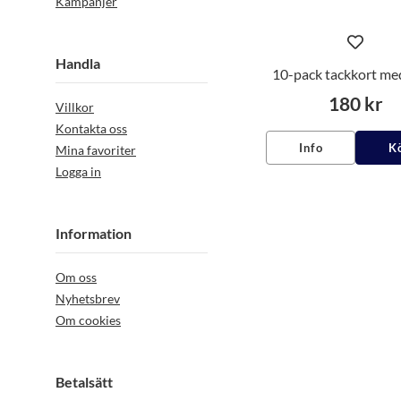
Kampanjer
Handla
10-pack tackkort med
180 kr
Villkor
Kontakta oss
Info
K
Mina favoriter
Logga in
Information
Om oss
Nyhetsbrev
Om cookies
Betalsätt