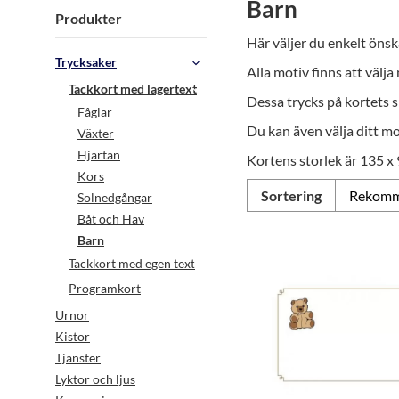
Barn
Produkter
Här väljer du enkelt önsk
Trycksaker
Alla motiv finns att välja
Tackkort med lagertext
Dessa trycks på kortets s
Fåglar
Du kan även välja ditt mo
Växter
Hjärtan
Kortens storlek är 135 x 
Kors
Sortering
Solnedgångar
Båt och Hav
Barn
Tackkort med egen text
Programkort
Urnor
Kistor
Tjänster
Lyktor och ljus