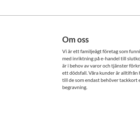
Om oss
Vi är ett familjeägt företag som fun
med inriktning på e-handel till slu
är i behov av varor och tjänster för
ett dödsfall. Våra kunder är alltifrå
till de som endast behöver tackkort 
begravning.