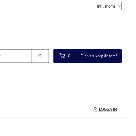
0
Din varukorg är tom!
LOGGA IN