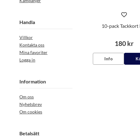
Kampanjer
Handla
10-pack Tackkort 
Villkor
180 kr
Kontakta oss
Mina favoriter
Info
K
Logga in
Information
Om oss
Nyhetsbrev
Om cookies
Betalsätt