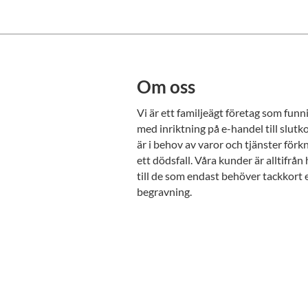
Om oss
Vi är ett familjeägt företag som fun
med inriktning på e-handel till slu
är i behov av varor och tjänster för
ett dödsfall. Våra kunder är alltifrå
till de som endast behöver tackkort 
begravning.