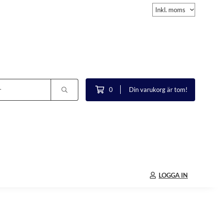
0
Din varukorg är tom!
LOGGA IN