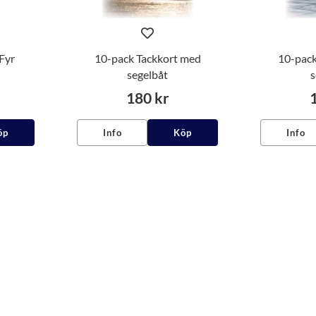
Fyr
10-pack Tackkort med
10-pack
segelbåt
s
180 kr
öp
Info
Köp
Info