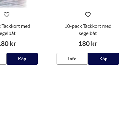
 Tackkort med
10-pack Tackkort med
egelbåt
segelbåt
180 kr
180 kr
Köp
Info
Köp