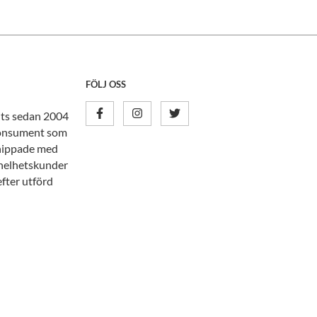
FÖLJ OSS
nits sedan 2004
tkonsument som
knippade med
n helhetskunder
efter utförd