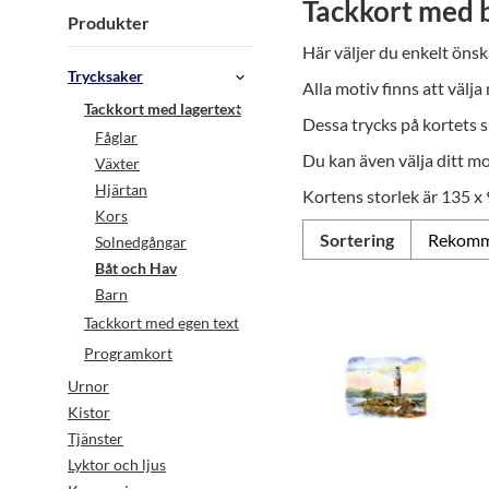
Tackkort med b
Produkter
Här väljer du enkelt önsk
Trycksaker
Alla motiv finns att välja
Tackkort med lagertext
Dessa trycks på kortets s
Fåglar
Du kan även välja ditt mo
Växter
Hjärtan
Kortens storlek är 135 x 
Kors
Sortering
Solnedgångar
Båt och Hav
Barn
Tackkort med egen text
Programkort
Urnor
Kistor
Tjänster
Lyktor och ljus