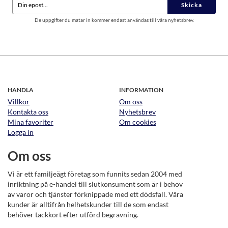
Skicka
De uppgifter du matar in kommer endast användas till våra nyhetsbrev.
HANDLA
INFORMATION
Villkor
Om oss
Kontakta oss
Nyhetsbrev
Mina favoriter
Om cookies
Logga in
Om oss
Vi är ett familjeägt företag som funnits sedan 2004 med
inriktning på e-handel till slutkonsument som är i behov
av varor och tjänster förknippade med ett dödsfall. Våra
kunder är alltifrån helhetskunder till de som endast
behöver tackkort efter utförd begravning.