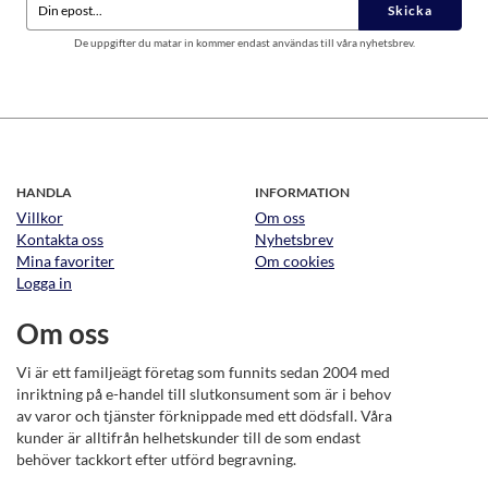
Skicka
De uppgifter du matar in kommer endast användas till våra nyhetsbrev.
HANDLA
INFORMATION
Villkor
Om oss
Kontakta oss
Nyhetsbrev
Mina favoriter
Om cookies
Logga in
Om oss
Vi är ett familjeägt företag som funnits sedan 2004 med
inriktning på e-handel till slutkonsument som är i behov
av varor och tjänster förknippade med ett dödsfall. Våra
kunder är alltifrån helhetskunder till de som endast
behöver tackkort efter utförd begravning.