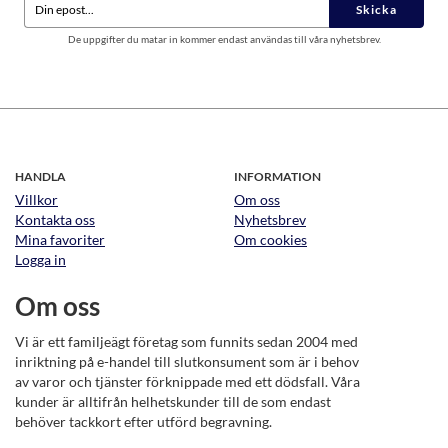
Skicka
De uppgifter du matar in kommer endast användas till våra nyhetsbrev.
HANDLA
INFORMATION
Villkor
Om oss
Kontakta oss
Nyhetsbrev
Mina favoriter
Om cookies
Logga in
Om oss
Vi är ett familjeägt företag som funnits sedan 2004 med
inriktning på e-handel till slutkonsument som är i behov
av varor och tjänster förknippade med ett dödsfall. Våra
kunder är alltifrån helhetskunder till de som endast
behöver tackkort efter utförd begravning.