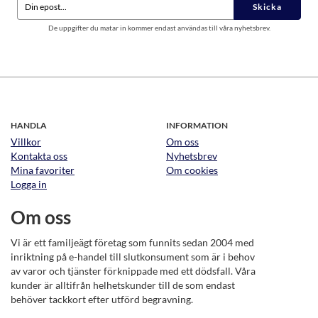
Skicka
De uppgifter du matar in kommer endast användas till våra nyhetsbrev.
HANDLA
INFORMATION
Villkor
Om oss
Kontakta oss
Nyhetsbrev
Mina favoriter
Om cookies
Logga in
Om oss
Vi är ett familjeägt företag som funnits sedan 2004 med
inriktning på e-handel till slutkonsument som är i behov
av varor och tjänster förknippade med ett dödsfall. Våra
kunder är alltifrån helhetskunder till de som endast
behöver tackkort efter utförd begravning.