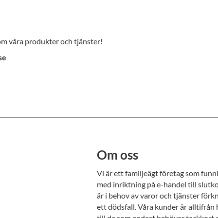
 om våra produkter och tjänster!
se
Om oss
Vi är ett familjeägt företag som fun
med inriktning på e-handel till slu
är i behov av varor och tjänster för
ett dödsfall. Våra kunder är alltifrå
till de som endast behöver tackkort 