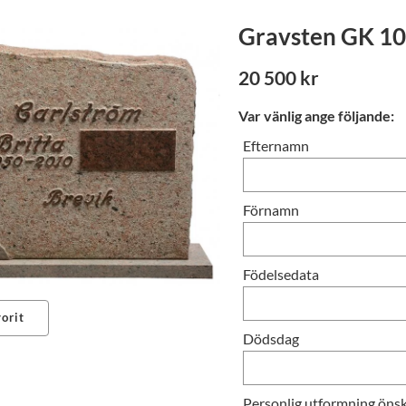
Gravsten GK 1
20 500 kr
Var vänlig ange följande:
Efternamn
Förnamn
Födelsedata
orit
Dödsdag
erest
Personlig utformning önsk