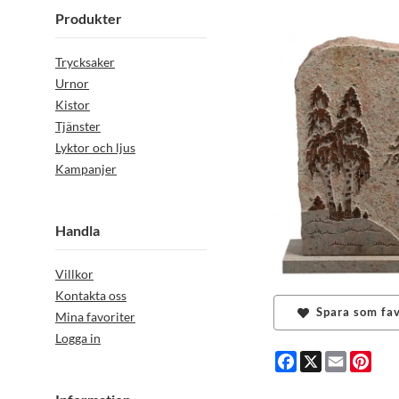
Produkter
Trycksaker
Urnor
Kistor
Tjänster
Lyktor och ljus
Kampanjer
Handla
Villkor
Kontakta oss
Spara som fav
Mina favoriter
Logga in
Facebook
X
Email
Pint