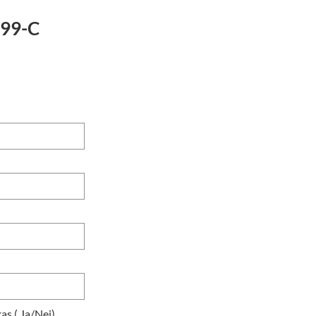
099-C
as ( Ja/Nej)