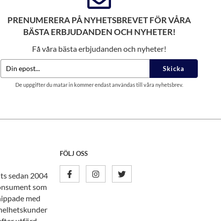
PRENUMERERA PÅ NYHETSBREVET FÖR VÅRA
BÄSTA ERBJUDANDEN OCH NYHETER!
Få våra bästa erbjudanden och nyheter!
Skicka
De uppgifter du matar in kommer endast användas till våra nyhetsbrev.
FÖLJ OSS
nits sedan 2004
tkonsument som
knippade med
n helhetskunder
efter utförd