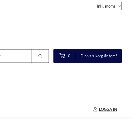
0
Din varukorg är tom!
LOGGA IN