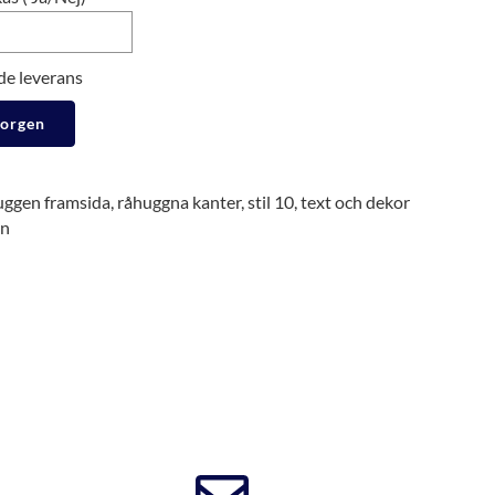
de leverans
korgen
huggen framsida, råhuggna kanter, stil 10, text och dekor
en