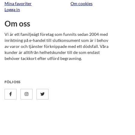
Mina favoriter
Om cookies
Logga in
Om oss
Vi är ett familjeägt företag som funnits sedan 2004 med
inriktning på e-handel till slutkonsument som är i behov
av varor och tjänster förknippade med ett dödsfall. Våra
kunder är alltifrån helhetskunder till de som endast
behöver tackkort efter utförd begravning.
FÖLJ OSS