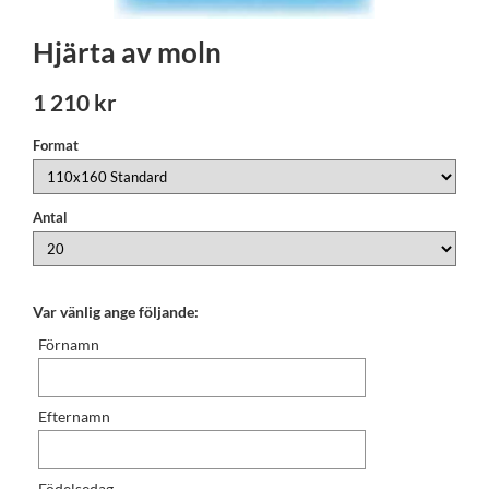
Hjärta av moln
1 210 kr
Format
Antal
Var vänlig ange följande:
Förnamn
Efternamn
Födelsedag