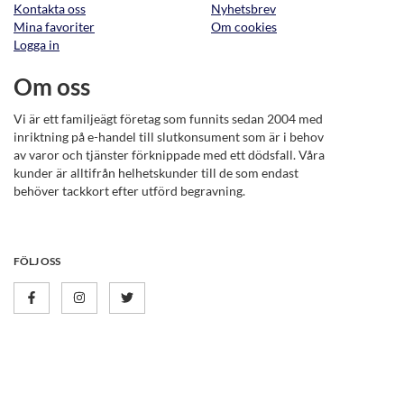
Kontakta oss
Nyhetsbrev
Mina favoriter
Om cookies
Logga in
Om oss
Vi är ett familjeägt företag som funnits sedan 2004 med
inriktning på e-handel till slutkonsument som är i behov
av varor och tjänster förknippade med ett dödsfall. Våra
kunder är alltifrån helhetskunder till de som endast
behöver tackkort efter utförd begravning.
FÖLJ OSS