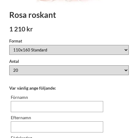
Rosa roskant
1 210 kr
Format
Antal
Var vänlig ange följande:
Förnamn
Efternamn
Födelsedag