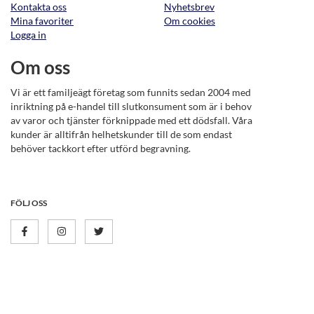
Kontakta oss
Nyhetsbrev
Mina favoriter
Om cookies
Logga in
Om oss
Vi är ett familjeägt företag som funnits sedan 2004 med
inriktning på e-handel till slutkonsument som är i behov
av varor och tjänster förknippade med ett dödsfall. Våra
kunder är alltifrån helhetskunder till de som endast
behöver tackkort efter utförd begravning.
FÖLJ OSS