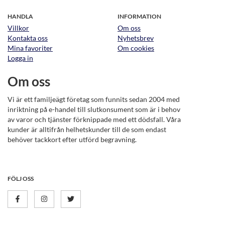
HANDLA
INFORMATION
Villkor
Om oss
Kontakta oss
Nyhetsbrev
Mina favoriter
Om cookies
Logga in
Om oss
Vi är ett familjeägt företag som funnits sedan 2004 med
inriktning på e-handel till slutkonsument som är i behov
av varor och tjänster förknippade med ett dödsfall. Våra
kunder är alltifrån helhetskunder till de som endast
behöver tackkort efter utförd begravning.
FÖLJ OSS