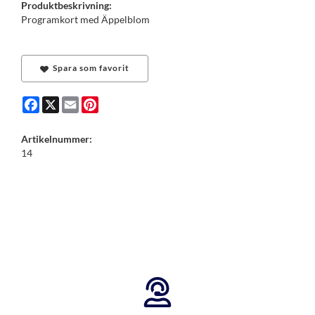
Produktbeskrivning:
Programkort med Äppelblom
Spara som favorit
Facebook
X
Email
Pinterest
Artikelnummer:
14