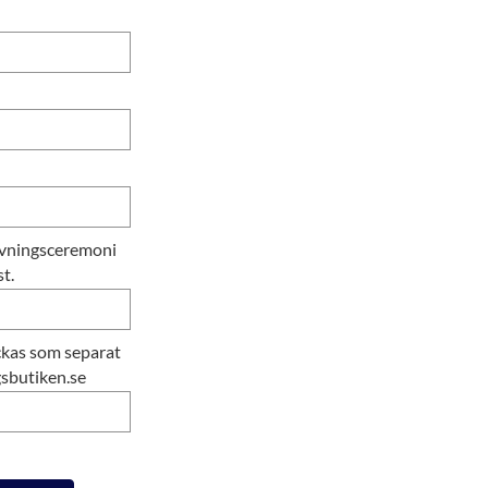
ravningsceremoni
t.
ckas som separat
gsbutiken.se