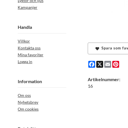
Lyktor och ljus
Kampanjer
Handla
Villkor
Kontakta oss
Spara som fav
Mina favoriter
Logga in
Facebook
X
Email
Pint
Artikelnummer:
Information
16
Om oss
Nyhetsbrev
Om cookies