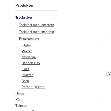
Produkter
Trycksaker
Tackkort med lagertext
Tackkort med egen text
Programkort
Fåglar
Växter
Moderna
Båt och Hav
Kors
Hjärtan
Barn
Personligt foto
Urnor
Kistor
Tjänster