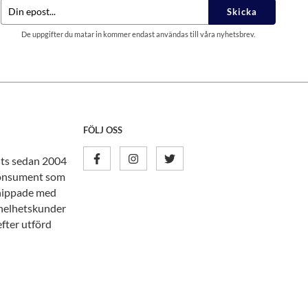
Skicka
De uppgifter du matar in kommer endast användas till våra nyhetsbrev.
FÖLJ OSS
nits sedan 2004
tkonsument som
knippade med
n helhetskunder
efter utförd