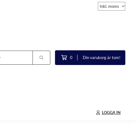
0
Din varukorg är tom!
LOGGA IN