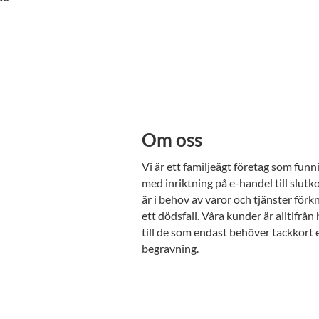
Om oss
Vi är ett familjeägt företag som fun
med inriktning på e-handel till slu
är i behov av varor och tjänster för
ett dödsfall. Våra kunder är alltifrå
till de som endast behöver tackkort 
begravning.