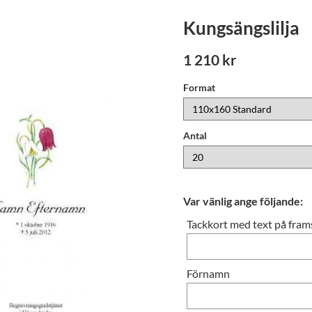
Kungsängslilja
1 210 kr
Format
Antal
Var vänlig ange följande:
Tackkort med text på frams
Förnamn