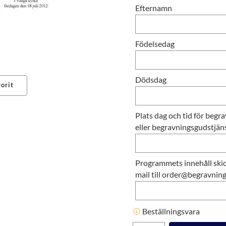
Efternamn
Födelsedag
Dödsdag
orit
erest
Plats dag och tid för beg
eller begravningsgudstjäns
Programmets innehåll ski
mail till order@begravnin
Beställningsvara