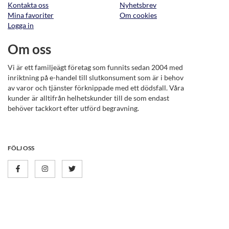
Kontakta oss
Nyhetsbrev
Mina favoriter
Om cookies
Logga in
Om oss
Vi är ett familjeägt företag som funnits sedan 2004 med
inriktning på e-handel till slutkonsument som är i behov
av varor och tjänster förknippade med ett dödsfall. Våra
kunder är alltifrån helhetskunder till de som endast
behöver tackkort efter utförd begravning.
FÖLJ OSS