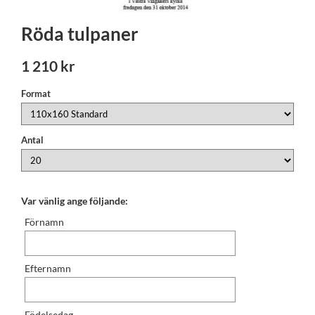
Röda tulpaner
1 210 kr
Format
Antal
Var vänlig ange följande:
Förnamn
Efternamn
Födelsedag