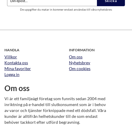
Skicka
De uppgifter du matar in kommer endast användas till våra nyhetsbrev.
HANDLA
INFORMATION
Villkor
Om oss
Kontakta oss
Nyhetsbrev
Mina favoriter
Om cookies
Logga in
Om oss
Vi är ett familjeägt företag som funnits sedan 2004 med
inriktning på e-handel till slutkonsument som är i behov
av varor och tjänster förknippade med ett dödsfall. Våra
kunder är alltifrån helhetskunder till de som endast
behöver tackkort efter utförd begravning.