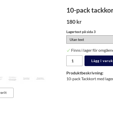
10-pack tackko
180 kr
Lagertext på sida 3
Finns i lager för omgåen
Lägg i varu
Produktbeskrivning:
10-pack Tackkort med lagert
orit
erest