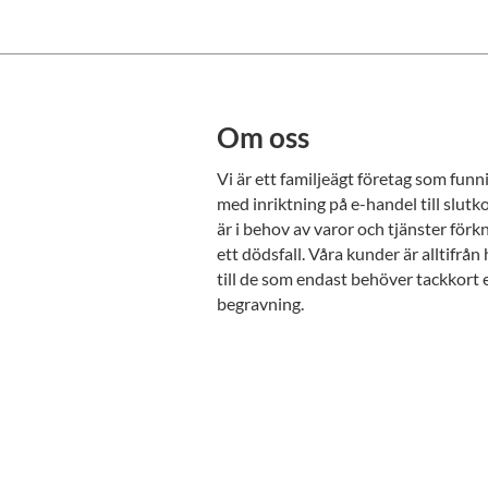
Om oss
Vi är ett familjeägt företag som fun
med inriktning på e-handel till slu
är i behov av varor och tjänster för
ett dödsfall. Våra kunder är alltifrå
till de som endast behöver tackkort 
begravning.