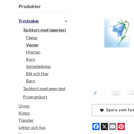
Produkter
Trycksaker
Tackkort med lagertext
Fåglar
Växter
Hjärtan
Kors
Solnedgångar
Båt och Hav
Barn
Tackkort med egen text
Programkort
Urnor
Spara som fav
Kistor
Tjänster
Facebook
X
Email
Pint
Lyktor och ljus