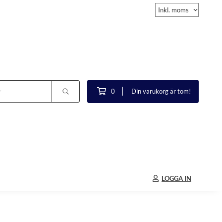
0
Din varukorg är tom!
LOGGA IN