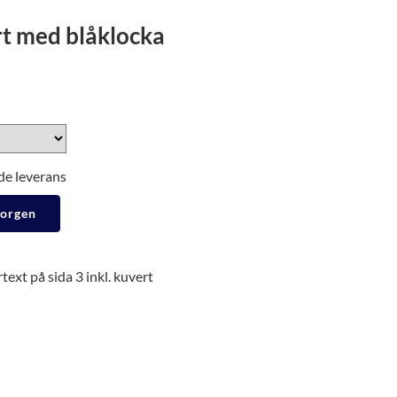
rt med blåklocka
de leverans
korgen
ext på sida 3 inkl. kuvert