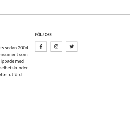
FÖLJ OSS
nits sedan 2004
tkonsument som
knippade med
n helhetskunder
efter utförd