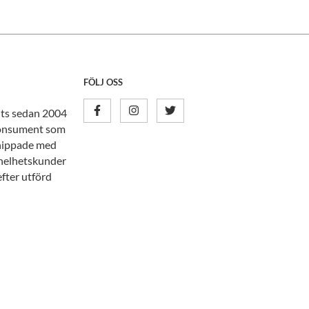
FÖLJ OSS
nits sedan 2004
tkonsument som
knippade med
n helhetskunder
efter utförd