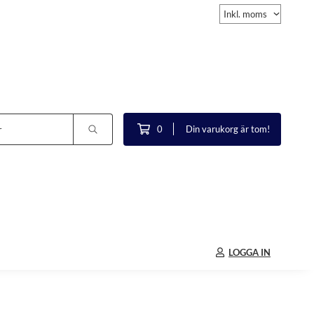
0
Din varukorg är tom!
LOGGA IN