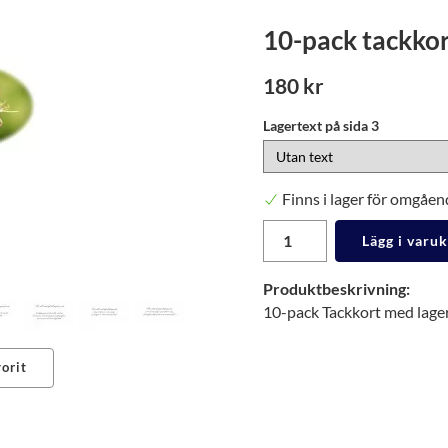
10-pack tackkor
180 kr
Lagertext på sida 3
Finns i lager för omgåen
Lägg i varu
Produktbeskrivning:
10-pack Tackkort med lagert
orit
erest