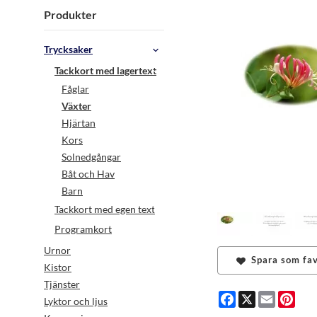
Produkter
Trycksaker
Tackkort med lagertext
Fåglar
Växter
Hjärtan
Kors
Solnedgångar
Båt och Hav
Barn
Tackkort med egen text
Programkort
Urnor
Spara som fav
Kistor
Tjänster
Facebook
X
Email
Pint
Lyktor och ljus