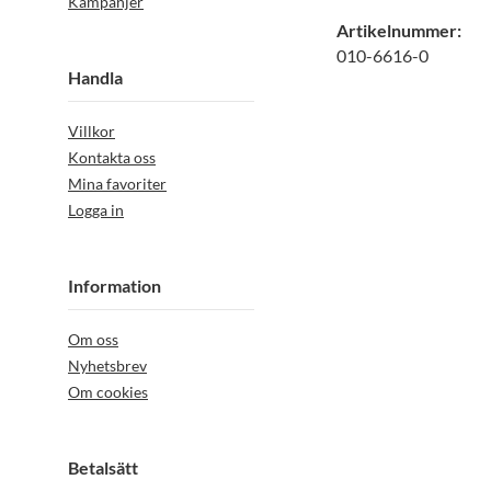
Kampanjer
Artikelnummer:
010-6616-0
Handla
Villkor
Kontakta oss
Mina favoriter
Logga in
Information
Om oss
Nyhetsbrev
Om cookies
Betalsätt