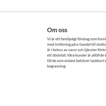
Om oss
Vi är ett familjeägt företag som fun
med inriktning på e-handel till slu
är i behov av varor och tjänster för
ett dödsfall. Våra kunder är alltifrå
till de som endast behöver tackkort 
begravning.