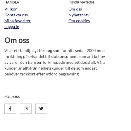
HANDLA
INFORMATION
Villkor
Om oss
Kontakta oss
Nyhetsbrev
Mina favoriter
Om cookies
Logga in
Om oss
Vi är ett familjeägt företag som funnits sedan 2004 med
inriktning på e-handel till slutkonsument som är i behov
av varor och tjänster förknippade med ett dödsfall. Våra
kunder är alltifrån helhetskunder till de som endast
behöver tackkort efter utförd begravning.
FÖLJ OSS