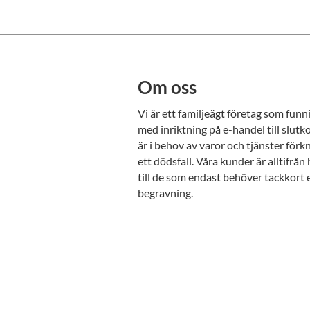
Om oss
Vi är ett familjeägt företag som fun
med inriktning på e-handel till slu
är i behov av varor och tjänster för
ett dödsfall. Våra kunder är alltifrå
till de som endast behöver tackkort 
begravning.