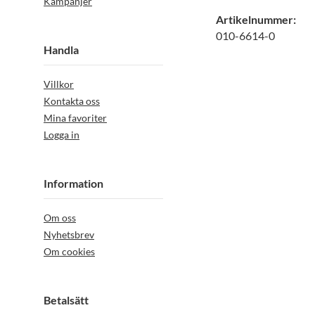
Kampanjer
Artikelnummer:
010-6614-0
Handla
Villkor
Kontakta oss
Mina favoriter
Logga in
Information
Om oss
Nyhetsbrev
Om cookies
Betalsätt