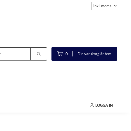
0
Din varukorg är tom!
LOGGA IN