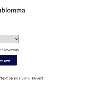
inblomma
de leverans
korgen
ext på sida 3 inkl. kuvert