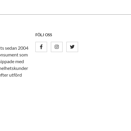
FÖLJ OSS
nits sedan 2004
tkonsument som
knippade med
n helhetskunder
efter utförd