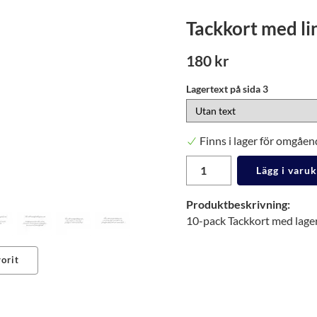
Tackkort med l
180 kr
Lagertext på sida 3
Finns i lager för omgåen
Lägg i varu
Produktbeskrivning:
10-pack Tackkort med lagert
orit
erest