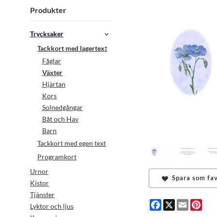
Produkter
Trycksaker
Tackkort med lagertext
Fåglar
Växter
Hjärtan
Kors
Solnedgångar
Båt och Hav
Barn
Tackkort med egen text
Programkort
Urnor
Spara som fav
Kistor
Tjänster
Facebook
X
Email
Pint
Lyktor och ljus