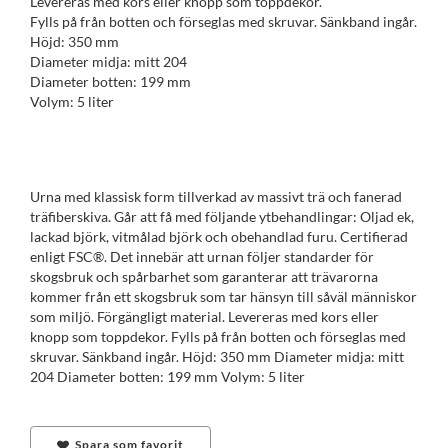
Levereras med kors eller knopp som toppdekor.
Fylls på från botten och förseglas med skruvar. Sänkband ingår.
Höjd: 350 mm
Diameter midja: mitt 204
Diameter botten: 199 mm
Volym: 5 liter
Urna med klassisk form tillverkad av massivt trä och fanerad
träfiberskiva. Går att få med följande ytbehandlingar: Oljad ek,
lackad björk, vitmålad björk och obehandlad furu. Certifierad
enligt FSC®. Det innebär att urnan följer standarder för
skogsbruk och spår­barhet som garanterar att trävarorna
kommer från ett skogsbruk som tar hänsyn till såväl människor
som miljö. Förgängligt material. Levereras med kors eller
knopp som toppdekor. Fylls på från botten och förseglas med
skruvar. Sänkband ingår. Höjd: 350 mm Diameter midja: mitt
204 Diameter botten: 199 mm Volym: 5 liter
Spara som favorit