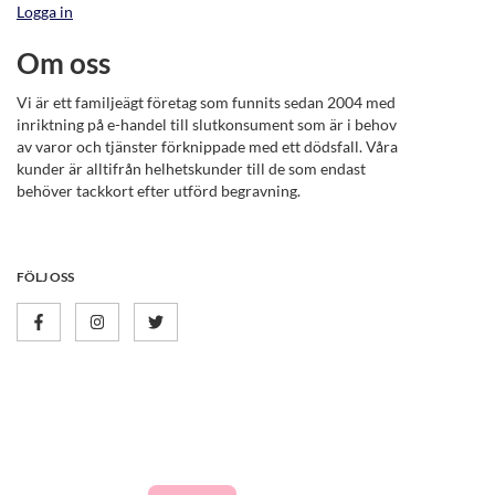
Logga in
Om oss
Vi är ett familjeägt företag som funnits sedan 2004 med
inriktning på e-handel till slutkonsument som är i behov
av varor och tjänster förknippade med ett dödsfall. Våra
kunder är alltifrån helhetskunder till de som endast
behöver tackkort efter utförd begravning.
FÖLJ OSS