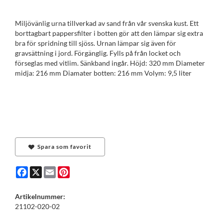
Miljövänlig urna tillverkad av sand från vår svenska kust. Ett
borttagbart pappersfilter i botten gör att den lämpar sig extra
bra för spridning till sjöss. Urnan lämpar sig även för
gravsättning i jord. Förgänglig. Fylls på från locket och
förseglas med vitlim. Sänkband ingår. Höjd: 320 mm Diameter
midja: 216 mm Diamater botten: 216 mm Volym: 9,5 liter
Spara som favorit
Facebook
X
Email
Pinterest
Artikelnummer:
21102-020-02