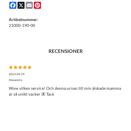
Facebook
X
Email
Pinterest
Artikelnummer:
21000-190-00
RECENSIONER
2023-04-29
Alexandra
Wow vilken service! Och denna urnan till min älskade mamma
är så unikt vacker 🦋 Tack