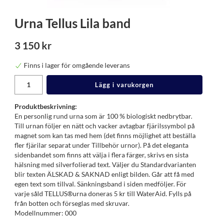
Urna Tellus Lila band
3 150 kr
Finns i lager för omgående leverans
Lägg i varukorgen
Produktbeskrivning:
En personlig rund urna som är 100 % biologiskt nedbrytbar.
Till urnan följer en nätt och vacker avtagbar fjärilssymbol på
magnet som kan tas med hem (det finns möjlighet att beställa
fler fjärilar separat under Tillbehör urnor). På det eleganta
sidenbandet som finns att välja i flera färger, skrivs en sista
hälsning med silverfolierad text. Väljer du Standardvarianten
blir texten ÄLSKAD & SAKNAD enligt bilden. Går att få med
egen text som tillval. Sänkningsband i siden medföljer. För
varje såld TELLUS®urna doneras 5 kr till WaterAid. Fylls på
från botten och förseglas med skruvar.
Modellnummer: 000