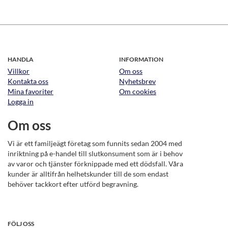
HANDLA
INFORMATION
Villkor
Om oss
Kontakta oss
Nyhetsbrev
Mina favoriter
Om cookies
Logga in
Om oss
Vi är ett familjeägt företag som funnits sedan 2004 med
inriktning på e-handel till slutkonsument som är i behov
av varor och tjänster förknippade med ett dödsfall. Våra
kunder är alltifrån helhetskunder till de som endast
behöver tackkort efter utförd begravning.
FÖLJ OSS