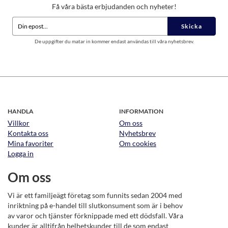
Få våra bästa erbjudanden och nyheter!
Skicka
De uppgifter du matar in kommer endast användas till våra nyhetsbrev.
HANDLA
INFORMATION
Villkor
Om oss
Kontakta oss
Nyhetsbrev
Mina favoriter
Om cookies
Logga in
Om oss
Vi är ett familjeägt företag som funnits sedan 2004 med
inriktning på e-handel till slutkonsument som är i behov
av varor och tjänster förknippade med ett dödsfall. Våra
kunder är alltifrån helhetskunder till de som endast