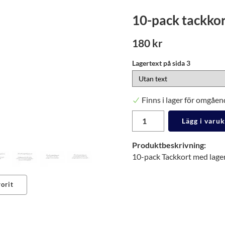
10-pack tackkor
180 kr
Lagertext på sida 3
Finns i lager för omgåen
Lägg i varu
Produktbeskrivning:
10-pack Tackkort med lagert
orit
erest