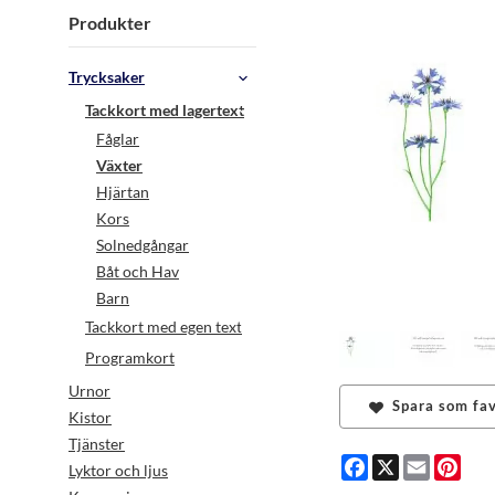
Produkter
Trycksaker
Tackkort med lagertext
Fåglar
Växter
Hjärtan
Kors
Solnedgångar
Båt och Hav
Barn
Tackkort med egen text
Programkort
Urnor
Spara som fav
Kistor
Tjänster
Facebook
X
Email
Pint
Lyktor och ljus