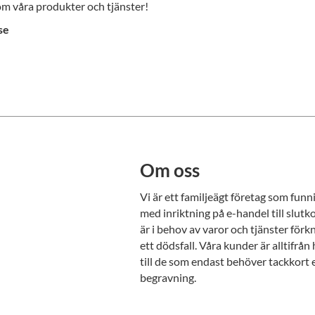
 om våra produkter och tjänster!
se
Om oss
Vi är ett familjeägt företag som fun
med inriktning på e-handel till slu
är i behov av varor och tjänster för
ett dödsfall. Våra kunder är alltifrå
till de som endast behöver tackkort 
begravning.