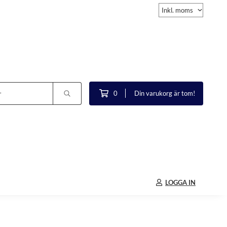
0
Din varukorg är tom!
LOGGA IN