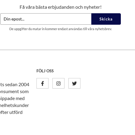
Få våra bästa erbjudanden och nyheter!
Skicka
De uppgifter du matar in kommer endast användas till våra nyhetsbrev.
FÖLJ OSS
nits sedan 2004
tkonsument som
knippade med
n helhetskunder
efter utförd