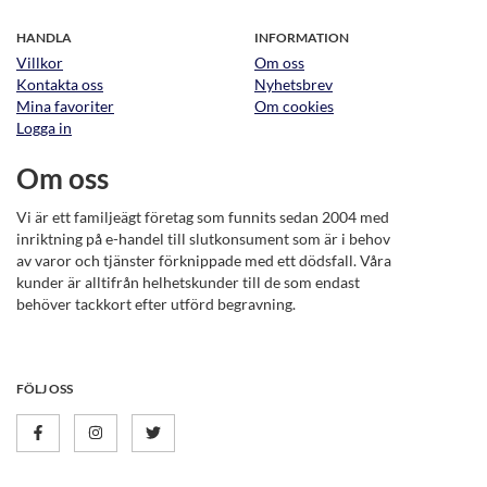
HANDLA
INFORMATION
Villkor
Om oss
Kontakta oss
Nyhetsbrev
Mina favoriter
Om cookies
Logga in
Om oss
Vi är ett familjeägt företag som funnits sedan 2004 med
inriktning på e-handel till slutkonsument som är i behov
av varor och tjänster förknippade med ett dödsfall. Våra
kunder är alltifrån helhetskunder till de som endast
behöver tackkort efter utförd begravning.
FÖLJ OSS